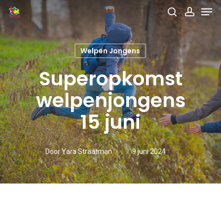
Men
Skip
search
accou
to
main
Welpen Jongens
content
Superopkomst
welpenjongens
15 juni
Door
Yara Straatman
9 juni 2024