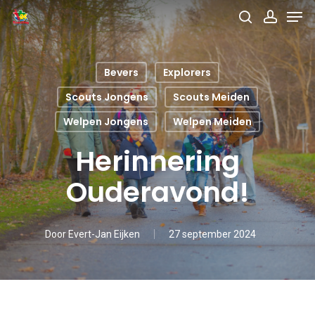
Men
Skip
search
accou
to
main
Bevers
Explorers
content
Scouts Jongens
Scouts Meiden
Welpen Jongens
Welpen Meiden
Herinnering
Ouderavond!
Door
Evert-Jan Eijken
27 september 2024