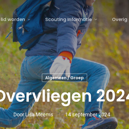
 lid worden
Scouting Informatie
Overig
sluiten
Algemeen / Groep
Overvliegen 202
Door
Lisa Meems
14 september 2024