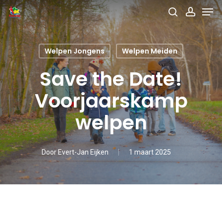
Men
Skip
search
accou
to
main
Welpen Jongens
Welpen Meiden
content
Save the Date!
Voorjaarskamp
welpen
Door
Evert-Jan Eijken
1 maart 2025