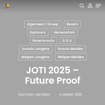
Men
Skip
search
accou
to
main
Algemeen / Groep
Bevers
content
Explorers
Hersenstam
Roverscouts
S.O.S.
Scouts Jongens
Scouts Meiden
Welpen Jongens
Welpen Meiden
JOTI 2025 –
Future Proof
Door
Evert-Jan Eijken
6 oktober 2025