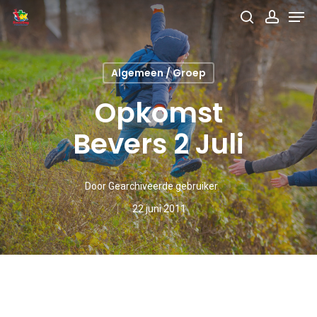
Men
Skip
search
accou
to
main
Algemeen / Groep
content
Opkomst
Bevers 2 Juli
Door
Gearchiveerde gebruiker
22 juni 2011