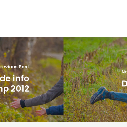
revious Post
Ne
de info
D
p 2012