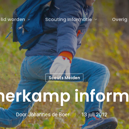
 lid worden
Scouting Informatie
Overig
sluiten
Scouts Meiden
erkamp inform
Door
Johannes de Boer
13 juli 2012