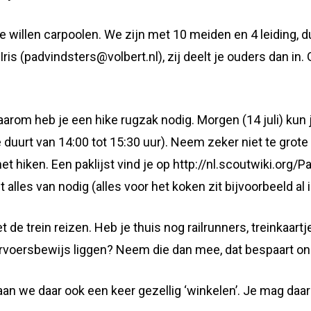
ie willen carpoolen. We zijn met 10 meiden en 4 leiding, 
 Iris (padvindsters@volbert.nl), zij deelt je ouders dan in
rom heb je een hike rugzak nodig. Morgen (14 juli) kun je
 duurt van 14:00 tot 15:30 uur). Neem zeker niet te gro
t hiken. Een paklijst vind je op http://nl.scoutwiki.org/Pak
et alles van nodig (alles voor het koken zit bijvoorbeeld al
de trein reizen. Heb je thuis nog railrunners, treinkaartj
rvoersbewijs liggen? Neem die dan mee, dat bespaart ons
aan we daar ook een keer gezellig ‘winkelen’. Je mag da