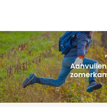
P
Aanvullen
zomerkam