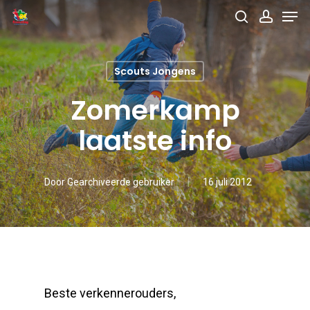
Men
Skip
search
accou
to
main
Scouts Jongens
content
Zomerkamp
laatste info
Door
Gearchiveerde gebruiker
16 juli 2012
Beste verkennerouders,