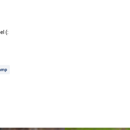
l (:
amp