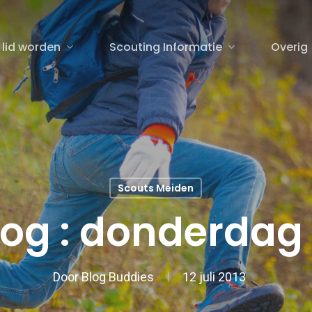
 lid worden
Scouting Informatie
Overig
sluiten
Scouts Meiden
g : donderdag 11
Door
Blog Buddies
12 juli 2013