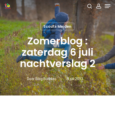
Men
Skip
search
accou
to
main
Scouts Meiden
content
Zomerblog :
zaterdag 6 juli
nachtverslag 2
Door
Blog Buddies
8 juli 2013