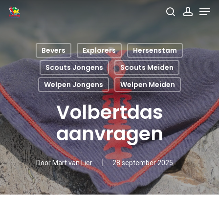
Men
Skip
search
accou
to
main
Bevers
Explorers
Hersenstam
content
Scouts Jongens
Scouts Meiden
Welpen Jongens
Welpen Meiden
Volbertdas
aanvragen
Door
Mart van Lier
28 september 2025