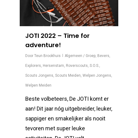
JOTI 2022 – Time for
adventure!
Door
Teun Brookhuis
Algemeen / Groep
,
Bevers
,
Explorers
,
Hersenstam
,
Roverscouts
,
S.O.S.
,
Scouts Jongens
,
Scouts Meiden
,
Welpen Jongens
,
Welpen Meiden
Beste volbeteers, De JOTI komt er
aan! Dit jaar nóg uitgebreider, leuker,
sappiger en smakelijker als nooit
tevoren met super leuke