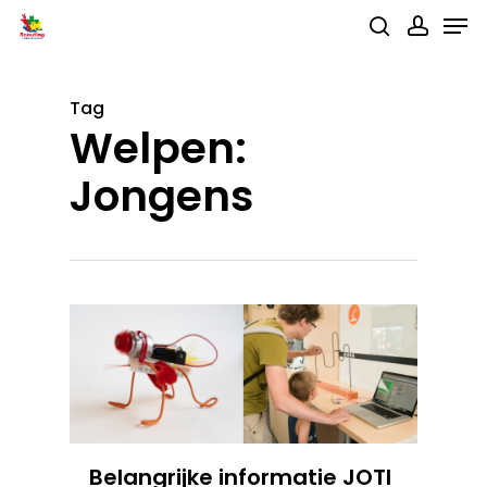
Men
Skip
search
accou
to
main
Tag
content
Welpen:
Jongens
Belangrijke informatie JOTI