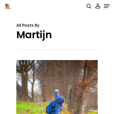
Men
Skip
search
accou
to
main
All Posts By
content
Martijn