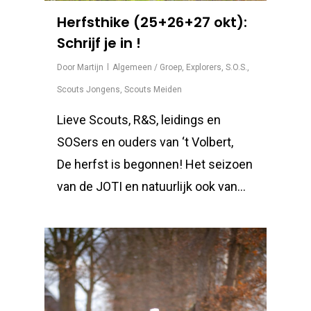
Herfsthike (25+26+27 okt):
Schrijf je in !
Door
Martijn
Algemeen / Groep
,
Explorers
,
S.O.S.
,
Scouts Jongens
,
Scouts Meiden
Lieve Scouts, R&S, leidings en
SOSers en ouders van ‘t Volbert,
De herfst is begonnen! Het seizoen
van de JOTI en natuurlijk ook van…