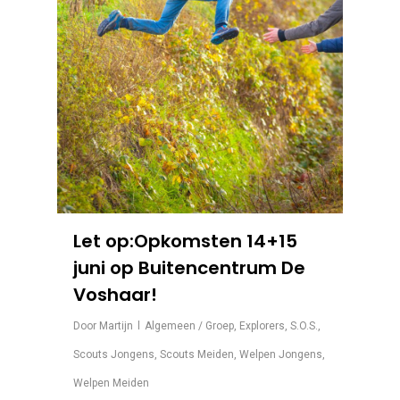
Let op:Opkomsten 14+15
juni op Buitencentrum De
Voshaar!
Door
Martijn
Algemeen / Groep
,
Explorers
,
S.O.S.
,
Scouts Jongens
,
Scouts Meiden
,
Welpen Jongens
,
Welpen Meiden