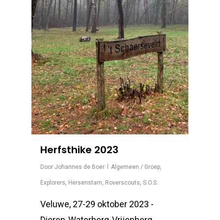
Herfsthike 2023
Door
Johannes de Boer
Algemeen / Groep
,
Explorers
,
Hersenstam
,
Roverscouts
,
S.O.S.
Veluwe, 27-29 oktober 2023 -
Dieren-Waterberg-Vrijenberg-