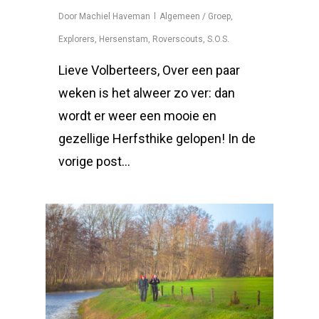
Door
Machiel Haveman
Algemeen / Groep
,
Explorers
,
Hersenstam
,
Roverscouts
,
S.O.S.
Lieve Volberteers, Over een paar
weken is het alweer zo ver: dan
wordt er weer een mooie en
gezellige Herfsthike gelopen! In de
vorige post…