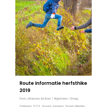
Route informatie herfsthike
2019
Door
Johannes de Boer
Algemeen / Groep
,
Explorers
,
S.O.S.
,
Scouts Jongens
,
Scouts Meiden