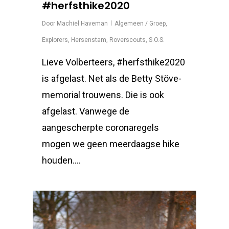
#herfsthike2020
Door
Machiel Haveman
Algemeen / Groep
,
Explorers
,
Hersenstam
,
Roverscouts
,
S.O.S.
Lieve Volberteers, #herfsthike2020
is afgelast. Net als de Betty Stöve-
memorial trouwens. Die is ook
afgelast. Vanwege de
aangescherpte coronaregels
mogen we geen meerdaagse hike
houden….