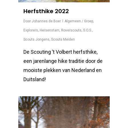
Herfsthike 2022
Door
Johannes de Boer
Algemeen / Groep
,
Explorers
,
Hersenstam
,
Roverscouts
,
S.O.S.
,
Scouts Jongens
,
Scouts Meiden
De Scouting ’t Volbert herfsthike,
een jarenlange hike traditie door de
mooiste plekken van Nederland en
Duitsland!