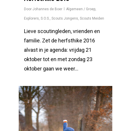
Door
Johannes de Boer
Algemeen / Groep
,
Explorers
,
S.O.S.
,
Scouts Jongens
,
Scouts Meiden
Lieve scoutingleden, vrienden en
familie. Zet de herfsthike 2016
alvast in je agenda: vrijdag 21
oktober tot en met zondag 23
oktober gaan we weer…