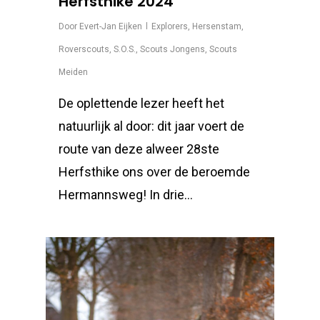
Herfsthike 2024
Door
Evert-Jan Eijken
Explorers
,
Hersenstam
,
Roverscouts
,
S.O.S.
,
Scouts Jongens
,
Scouts
Meiden
De oplettende lezer heeft het
natuurlijk al door: dit jaar voert de
route van deze alweer 28ste
Herfsthike ons over de beroemde
Hermannsweg! In drie…