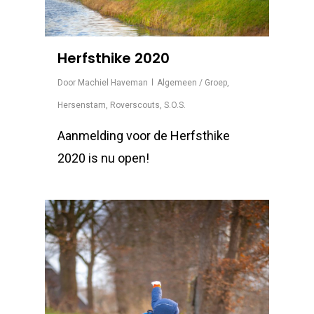
Herfsthike 2020
Door
Machiel Haveman
Algemeen / Groep
,
Hersenstam
,
Roverscouts
,
S.O.S.
Aanmelding voor de Herfsthike
2020 is nu open!