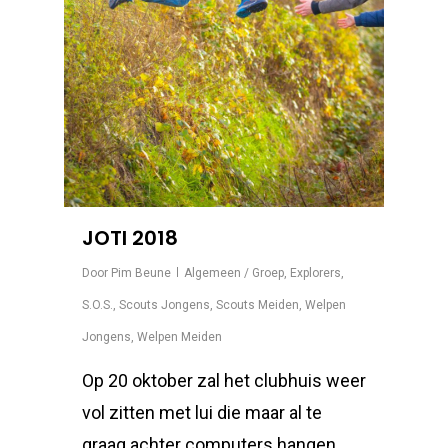
JOTI 2018
Door
Pim Beune
Algemeen / Groep
,
Explorers
,
S.O.S.
,
Scouts Jongens
,
Scouts Meiden
,
Welpen
Jongens
,
Welpen Meiden
Op 20 oktober zal het clubhuis weer
vol zitten met lui die maar al te
graag achter computers hangen.