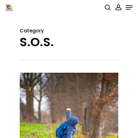
Men
Skip
search
accou
to
main
Category
content
S.O.S.