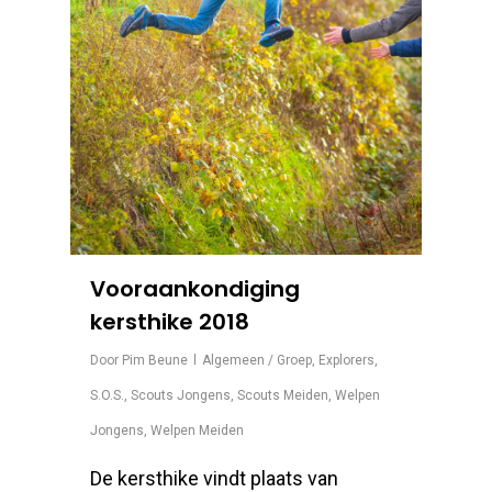
Vooraankondiging
kersthike 2018
Door
Pim Beune
Algemeen / Groep
,
Explorers
,
S.O.S.
,
Scouts Jongens
,
Scouts Meiden
,
Welpen
Jongens
,
Welpen Meiden
De kersthike vindt plaats van