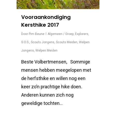
Vooraankondiging
Kersthike 2017
Door
Pim Beune
Algemeen / Groep
,
Explorers
,
S.O.S.
,
Scouts Jongens
,
Scouts Meiden
,
Welpen
Jongens
,
Welpen Meiden
Beste Volbertmensen, Sommige
mensen hebben meegelopen met
de herfsthike en willen nog een
keer zo’n prachtige hike doen.
Anderen kunnen zich nog
geweldige tochten…