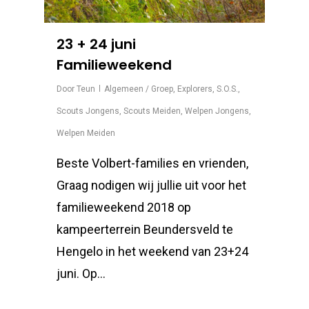
23 + 24 juni
Familieweekend
Door
Teun
Algemeen / Groep
,
Explorers
,
S.O.S.
,
Scouts Jongens
,
Scouts Meiden
,
Welpen Jongens
,
Welpen Meiden
Beste Volbert-families en vrienden,
Graag nodigen wij jullie uit voor het
familieweekend 2018 op
kampeerterrein Beundersveld te
Hengelo in het weekend van 23+24
juni. Op…